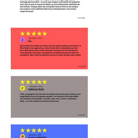
dur) peuvent se briser si le jouet
est échappé par terre sur une
surface dure ou s'ils sont soumis à
une grande pression (si on marche
dessus par exemple). La vigilance
des parents est conseillé.
Cet item est fabriqué à la main et
peut être légèrement différent de
celui sur les photos : vous obtenez
une pièce unique!