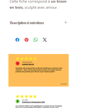
Cette fiche correspond à
un bison
en bois
, sculpté avec amour.
Description et entretiens
MATÉRIAUX
: Bois recyclé (merisier
et/ou érable et noyer), colle à bois
non toxique, fini à base d'huile de
lin et/ou fini à base de cire
d'abeille.
DIMENSIONS
: Environ 14 cm x 11
cm x 4 cm
DIMENSION BÉBÉ
: Environ 10cm x
8.5cm x 3cm
ENTRETIEN
: Laver avec un linge
humide.
SÉCURITÉ: 6 ans et plus. Tenir
éloigné des sources de chaleur.
NOTES IMPORTANTES : Les
cornes du bison, bien qu'ils soient
fabriqués en merisier (un bois très