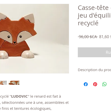
Casse-tête
jeu d'équil
recyclé
Prix
 96,00 $CA 
81,60
origina
Ru
Description du pro
MATÉRIAUX: Bois mas
d'huile de lin et pi
non toxique (yeux et
d'huile de lin certif
yclé ''
LUDOVIC
'' le renard est fait à
alimentaire.
es, sélectionnées une à une, assemblées et
DIMENSIONS (approx
 finis et teintures écologiques,
haut x 2 cm d'épais