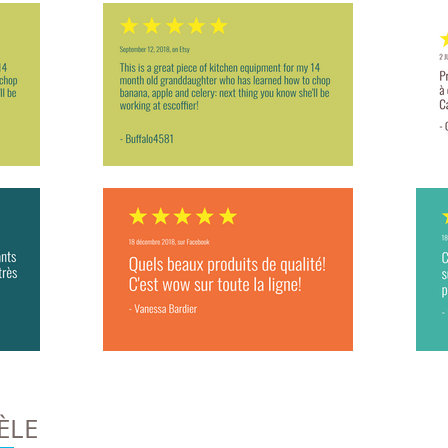
ÈLE
Abonne