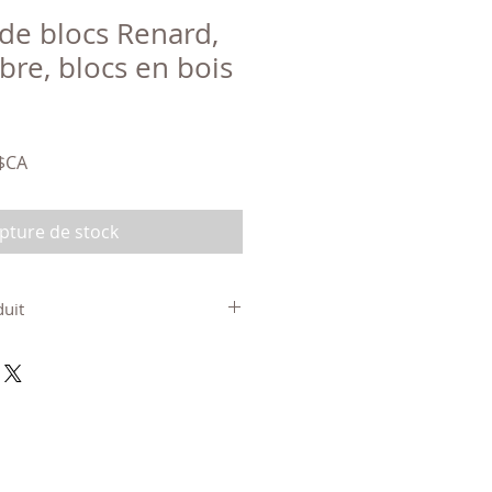
 de blocs Renard,
ibre, blocs en bois
Prix
 $CA
l
promotionnel
pture de stock
duit
sif recyclé, teinture à base
gments minéraux, teinture à l'eau
 nez), fini transparent à base
ié pour une utilisation
imatives): 21 cm x 13 cm de
seur