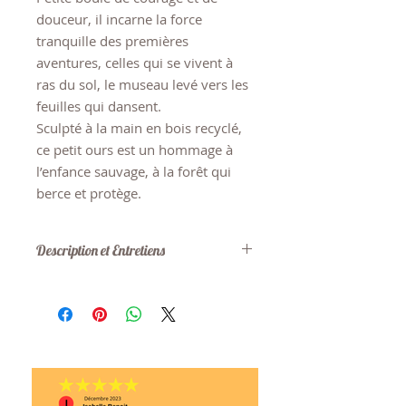
douceur, il incarne la force
tranquille des premières
aventures, celles qui se vivent à
ras du sol, le museau levé vers les
feuilles qui dansent.
Sculpté à la main en bois recyclé,
ce petit ours est un hommage à
l’enfance sauvage, à la forêt qui
berce et protège.
Description et Entretiens
MATÉRIAUX: Bois recyclé, teinture à
l'eau non toxique, fini à base
d'huile de lin et résines naturelles.
Format: 6,5cm de long, 4,5cm de
hauteur et 3cm de largeur
ENTRETIEN: Laver avec un linge
humide.