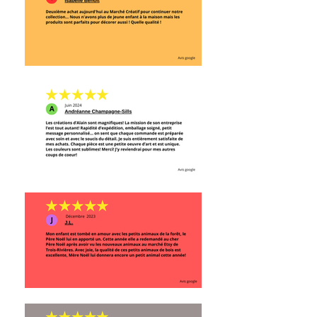
SÉCURITÉ: 3 ans et plus. Tenir
éloigné des sources de chaleur.
NOTE: Nos produits sont fabriqués
un à un à la main et peuvent
légèrement différer de ceux
montrés sur les photos! Vous
obtenez une pièce unique!