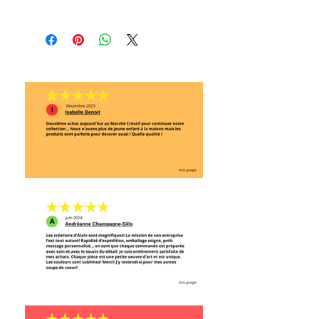
MATÉRIAUX: Bois recyclé, teinture à
l'eau non toxique, fini à base
d'huile de lin et résines naturelles
et/ou fini à base de cire d'abeille.
ENTRETIEN: Laver avec un linge
humide.
SÉCURITÉ: 3 ans et plus. Tenir
éloigné des sources de chaleur.
NOTE: Nos produits sont fabriqués
un à un à la main et peuvent
légèrement différer de ceux
montrés sur les photos! Vous
obtenez une pièce unique!